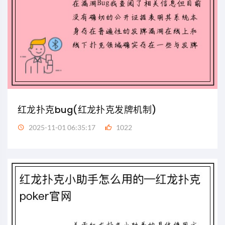
红龙扑克bug(红龙扑克发牌机制)
2025-11-01 06:35:17
1022