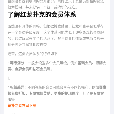
目前没有找到明确的公开报价。网络上关于其会员价格的说法
较为模糊，并未提供一个统一或确切的标准。
了解红龙扑克的会员体系
虽然没有具体的价格，但根据搜索结果，红龙扑克平台似乎存
在一个会员等级制度。这个体系可能类似于许多游戏的会员服
务，通过玩家在平台的活跃度、参与赛事的情况或充值金额来
划分等级并解锁相应权益。
通常，这类会员体系的特点如下：
*
等级划分
：一般会设置多个会员等级，例如
基础会员、银牌会
员、金牌会员和钻石会员
等。
]。
*
权益差异
：不同等级的会员可能会享有不同的福利，例如
赛事
报名费折扣、专属充值奖励、更高的提现额度
，甚至是
专属客
服
等。
德扑之星官网下载